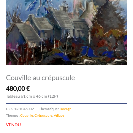
Couville au crépuscule
480,00
€
Tableau 61 cm x 46 cm (12P)
UGS :
061046002
Thématique :
Bocage
Thèmes :
Couville
,
Crépuscule
,
Village
VENDU