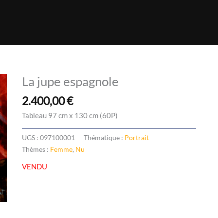
La jupe espagnole
2.400,00
€
Tableau 97 cm x 130 cm (60P)
UGS :
097100001
Thématique :
Portrait
Thèmes :
Femme
,
Nu
VENDU