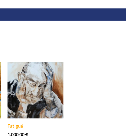
Fatigué
1.000,00
€