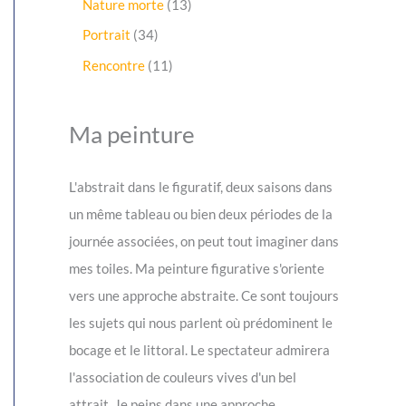
r
1
Nature morte
13
d
p
o
3
u
r
3
Portrait
34
d
p
i
o
4
u
r
1
Rencontre
11
t
d
p
i
o
1
s
u
r
t
d
p
i
o
s
u
r
Ma peinture
t
d
i
o
s
u
t
d
i
s
u
L'abstrait dans le figuratif, deux saisons dans
t
i
s
un même tableau ou bien deux périodes de la
t
journée associées, on peut tout imaginer dans
s
mes toiles. Ma peinture figurative s'oriente
vers une approche abstraite. Ce sont toujours
les sujets qui nous parlent où prédominent le
bocage et le littoral. Le spectateur admirera
l'association de couleurs vives d'un bel
attrait. Je peins dans une approche