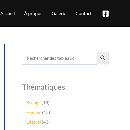
Accueil
À propos
Galerie
Contact
Thématiques
1
Bocage
18
8
1
Féminin
15
p
5
r
4
Littoral
43
p
o
3