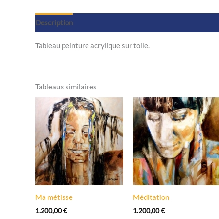
Description
Tableau peinture acrylique sur toile.
Tableaux similaires
Ma métisse
Méditation
1.200,00
€
1.200,00
€