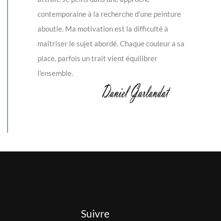
contemporaine à la recherche d'une peinture
aboutie. Ma motivation est la difficulté à
maîtriser le sujet abordé. Chaque couleur a sa
place, parfois un trait vient équilibrer
l'ensemble.
Suivre