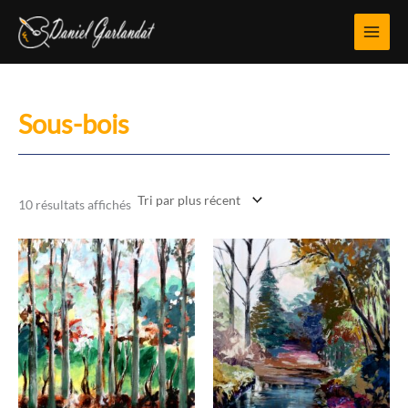
Aller
au
contenu
Sous-bois
Trié
10 résultats affichés
du
plus
récent
au
plus
ancien