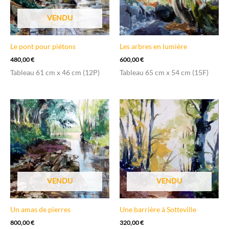
VENDU
Le pont pour piétons
Les arbres en lumière
480,00
€
600,00
€
Tableau 61 cm x 46 cm (12P)
Tableau 65 cm x 54 cm (15F)
VENDU
VENDU
Un amas de pierres
Une barrière à Sotteville
800,00
€
320,00
€