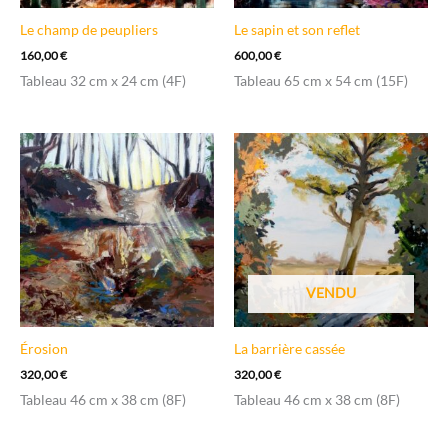
Le champ de peupliers
Le sapin et son reflet
160,00
€
600,00
€
Tableau 32 cm x 24 cm (4F)
Tableau 65 cm x 54 cm (15F)
VENDU
Érosion
La barrière cassée
320,00
€
320,00
€
Tableau 46 cm x 38 cm (8F)
Tableau 46 cm x 38 cm (8F)