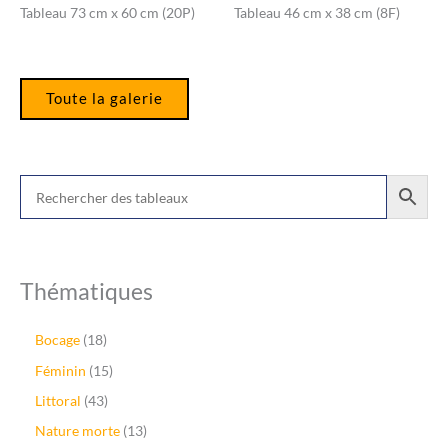
Tableau 73 cm x 60 cm (20P)
Tableau 46 cm x 38 cm (8F)
Toute la galerie
Thématiques
1
Bocage
18
8
1
Féminin
15
p
5
r
4
Littoral
43
p
o
3
r
1
Nature morte
13
d
p