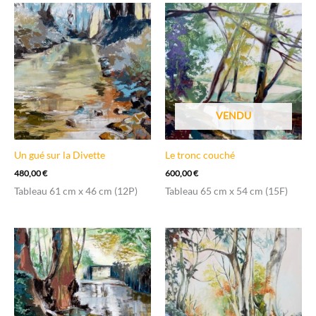
VENDU
Un gué sur la Divette
Le tronc couché
480,00
€
600,00
€
Tableau 61 cm x 46 cm (12P)
Tableau 65 cm x 54 cm (15F)