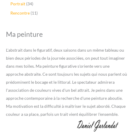
o
3
u
r
3
Portrait
34
d
p
i
o
4
u
r
1
Rencontre
11
t
d
p
i
o
1
s
u
r
t
d
p
i
o
s
u
r
Ma peinture
t
d
i
o
s
u
t
d
i
s
u
L'abstrait dans le figuratif, deux saisons dans un même tableau ou
t
i
s
bien deux périodes de la journée associées, on peut tout imaginer
t
dans mes toiles. Ma peinture figurative s'oriente vers une
s
approche abstraite. Ce sont toujours les sujets qui nous parlent où
prédominent le bocage et le littoral. Le spectateur admirera
l'association de couleurs vives d'un bel attrait. Je peins dans une
approche contemporaine à la recherche d'une peinture aboutie.
Ma motivation est la difficulté à maîtriser le sujet abordé. Chaque
couleur a sa place, parfois un trait vient équilibrer l'ensemble.